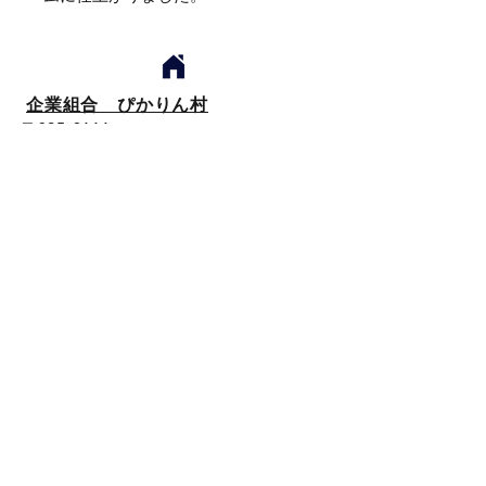
企業組合 ぴかりん村
〒965-0111
福島県会津若松市北会津町下荒井字宮の
東15-3
TEL
0242-58-1050
FAX
0242-58-1053
Mail
sasukene@pikarinmura.com
営業時間 9:00～16:00
定休日 土曜日・日曜日
農繁期・お盆・年末／年始
→ホーム
→会社概要
copyright© 2018 企業組合 ぴかりん村